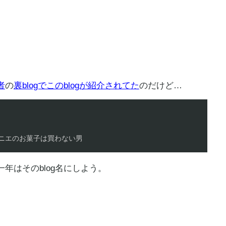
者
の
裏blogでこのblogが紹介されてた
のだけど…
ニエのお菓子は買わない男
年はそのblog名にしよう。