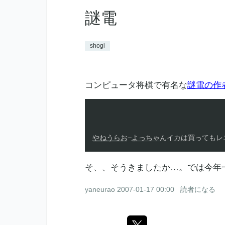
謎電
shogi
コンピュータ将棋で有名な
謎電の作
やねうらお
−
よっちゃんイカ
は買ってもレ
そ、、そうきましたか…。では今年一
yaneurao
2007-01-17 00:00
読者になる